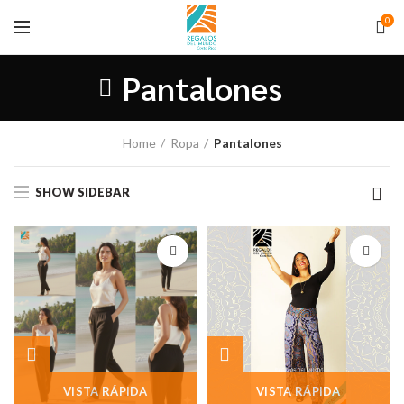
0
Pantalones
Home
Ropa
Pantalones
SHOW SIDEBAR
VISTA RÁPIDA
VISTA RÁPIDA