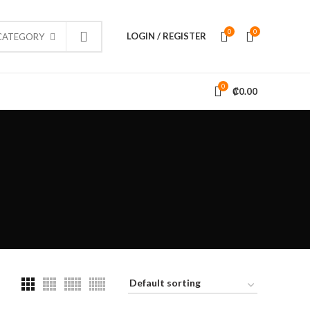
0
0
LOGIN / REGISTER
 CATEGORY
0
₡
0.00