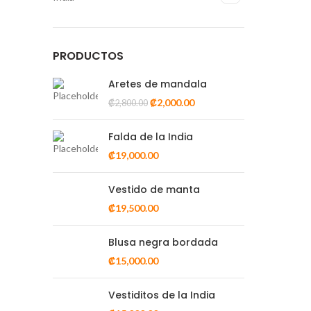
PRODUCTOS
Condimentum adipiscing vel neque dis nam
Aretes de mandala
parturient orci at scelerisque neque dis nam
parturient.
₡
2,000.00
₡
2,800.00
451 Wall Street, UK, London
Falda de la India
Phone: (064) 332-1233
₡
19,000.00
Fax: (099) 453-1357
Vestido de manta
₡
19,500.00
RECENT POSTS
Blusa negra bordada
Testimonio
₡
15,000.00
septiembre 8, 2020
No Comments
Vestiditos de la India