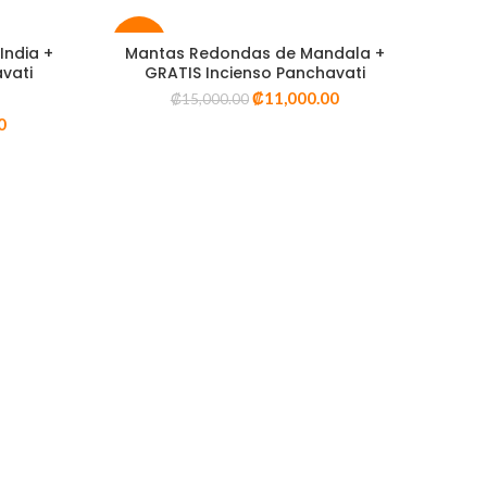
-27%
India +
Mantas Redondas de Mandala +
SELECT OPTIONS
vati
GRATIS Incienso Panchavati
₡
11,000.00
₡
15,000.00
VISTA RÁPIDA
INFORMACIÓN
res y
0
 este
 diferentes
Tienda
Contacto
Políticas y Condiciones de Uso