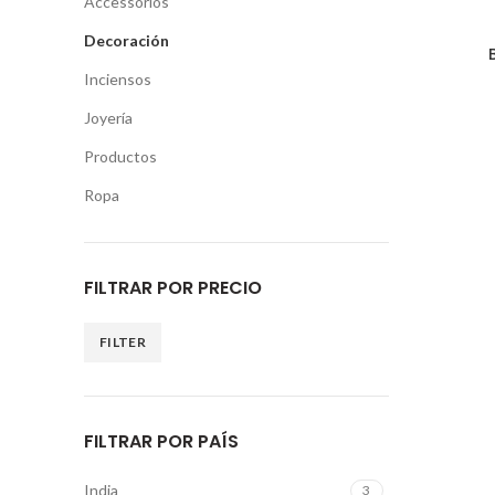
Accessorios
Decoración
Inciensos
Joyería
Somos aman
diseños de
Productos
mundo bell
y exclusiv
Ropa
FOOTER MENU
Tel: (5
Email:
Instagram profile
FILTRAR POR PRECIO
New Collection
FILTER
Woman Dress
Contact Us
Latest News
FILTRAR POR PAÍS
Purchase Theme
India
3