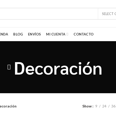
SELECT
ENDA
BLOG
ENVÍOS
MI CUENTA
CONTACTO
Decoración
ecoración
Show
9
24
36