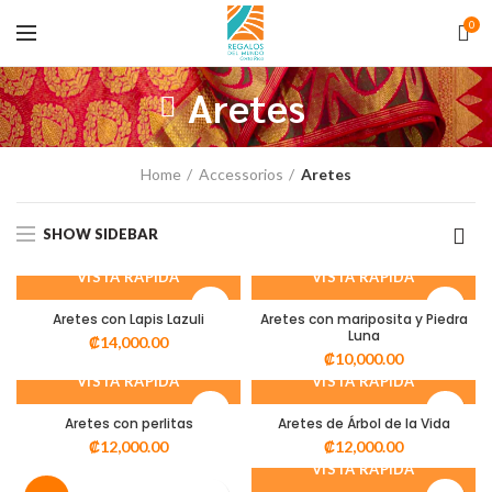
0
Aretes
Home
Accessorios
Aretes
SHOW SIDEBAR
VISTA RÁPIDA
VISTA RÁPIDA
Aretes con Lapis Lazuli
Aretes con mariposita y Piedra
Luna
₡
14,000.00
₡
10,000.00
VISTA RÁPIDA
VISTA RÁPIDA
Aretes con perlitas
Aretes de Árbol de la Vida
₡
12,000.00
₡
12,000.00
VISTA RÁPIDA