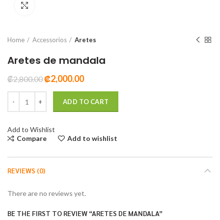
Click to enlarge
Home
Accessorios
Aretes
Aretes de mandala
₡
2,000.00
₡
2,800.00
Aretes de mandala quantity
ADD TO CART
Add to Wishlist
Compare
Add to wishlist
REVIEWS (0)
There are no reviews yet.
BE THE FIRST TO REVIEW “ARETES DE MANDALA”