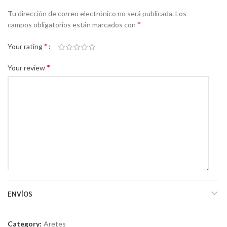
Tu dirección de correo electrónico no será publicada.
Los
*
campos obligatorios están marcados con
*
Your rating
*
Your review
*
Name
ENVÍOS
*
Email
Category:
Aretes