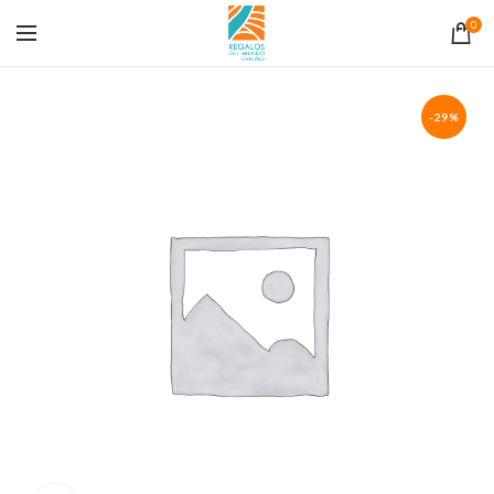
0
-29%