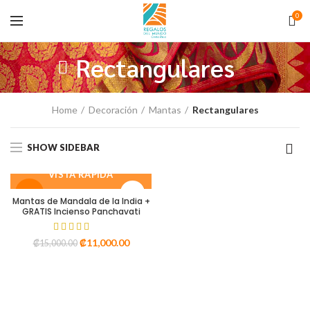
0
Rectangulares
Home
Decoración
Mantas
Rectangulares
SHOW SIDEBAR
VISTA RÁPIDA
-27%
Mantas de Mandala de la India +
GRATIS Incienso Panchavati
₡
11,000.00
₡
15,000.00