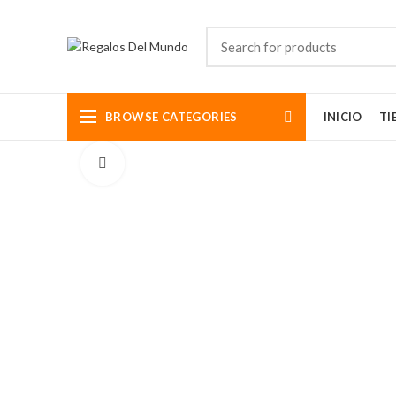
BROWSE CATEGORIES
INICIO
TI
Click to enlarge
Somos aman
diseños de
mundo bell
y exclusiv
FOOTER MENU
Tel: (5
Email: