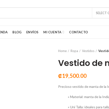
SELECT
ENDA
BLOG
ENVÍOS
MI CUENTA
CONTACTO
Home
Ropa
Vestidos
Vestid
Vestido de
₡
19,500.00
tes de los artículos del lejano oriente. Estamos fascinados con los colo
 la India, Tailandia e Indonesia. Queremos compartir esa fascinación por
o y colorido con ustedes. Por lo que nos esforzamos en traer productos
Precioso vestido de manta de la I
os para embellecer tu hogar y tu apariencia.
» Material: manta de la Ind
06) 7165-9676
 info@regalosdelmundo.com
» Uni Talla: ideales para tall