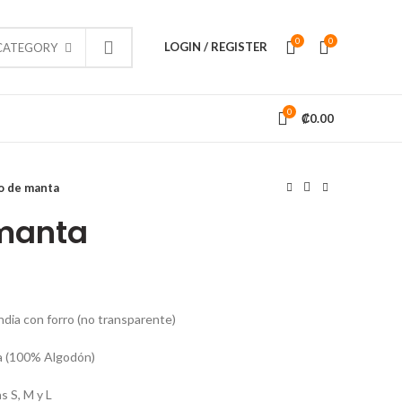
0
0
LOGIN / REGISTER
 CATEGORY
0
₡
0.00
o de manta
 manta
INFORMACIÓN
res y
 este
 diferentes
Tienda
ndia con forro (no transparente)
Contacto
ia (100% Algodón)
Políticas y Condiciones de Uso
as S, M y L