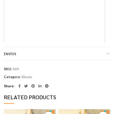
*
Name
ENVÍOS
*
Email
SKU:
N/A
Category:
Blusas
Share
RELATED PRODUCTS