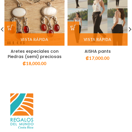
VISTA RÁPIDA
VISTA RÁPIDA
Aretes especiales con
AISHA pants
Piedras (semi) preciosas
₡
17,000.00
₡
18,000.00