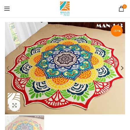
0
-27%
Click to enlarge