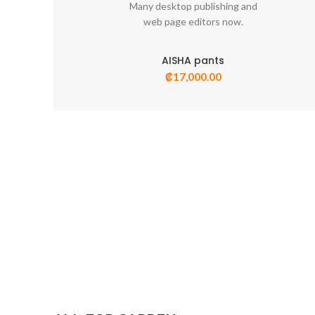
Many desktop publishing and
FOOTER MENU
Tel: (5
web page editors now.
Email:
Instagram profile
AISHA pants
New Collection
₡
17,000.00
Woman Dress
Contact Us
Latest News
Purchase Theme
Condimentum adipiscing vel neque dis nam
parturient orci at scelerisque neque dis nam
parturient.