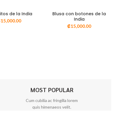
itos de la India
Blusa con botones de la
ECT OPTIONS
SELECT OPTIONS
India
₡
15,000.00
₡
15,000.00
STA RÁPIDA
VISTA RÁPIDA
MOST POPULAR
Cum cubilia ac fringilla lorem
quis himenaeos velit.