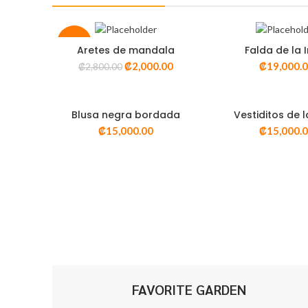
-29%
Aretes de mandala
Falda de la 
ADD TO CART
ADD TO CA
₡
2,000.00
₡
19,000.
₡
2,800.00
VISTA RÁPIDA
VISTA RÁP
Blusa negra bordada
Vestiditos de l
SELECT OPTIONS
SELECT OPT
₡
15,000.00
₡
15,000.
VISTA RÁPIDA
VISTA RÁP
Somos aman
diseños de
mundo bell
FAVORITE GARDEN
y exclusiv