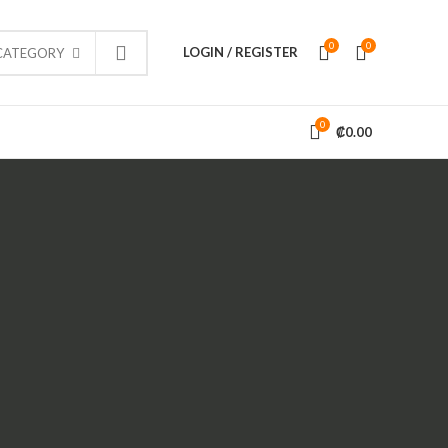
0
0
LOGIN / REGISTER
 CATEGORY
0
₡
0.00