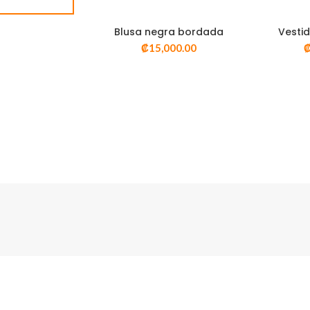
Blusa negra bordada
Vestid
SELECT OPTIONS
SEL
₡
15,000.00
VISTA RÁPIDA
VI