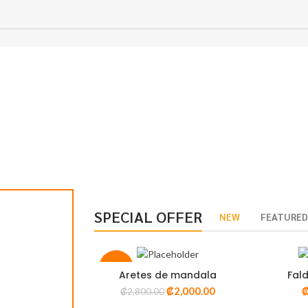
SPECIAL OFFER
NEW
FEATURE
-29%
Aretes de mandala
Fald
ADD TO CART
A
₡
2,000.00
₡
2,800.00
VISTA RÁPIDA
VI