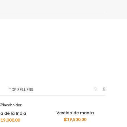
D
TOP SELLERS
Vestido de manta
a de la India
ADD TO CART
DD TO CART
₡
19,500.00
₡
19,000.00
VISTA RÁPIDA
STA RÁPIDA