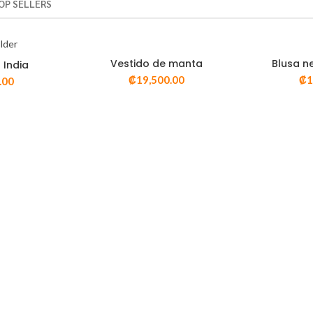
OP SELLERS
Vestido de manta
Blusa n
 India
₡
19,500.00
₡
1
.00
A nec augue
ETING DIGITAL
Discount 30%
Garden Equipment
VIEW MORE