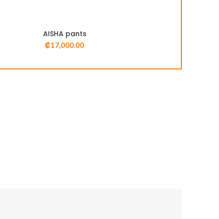
AISHA pants
₡
17,000.00
INFORMACIÓN
res y
 este
 diferentes
Tienda