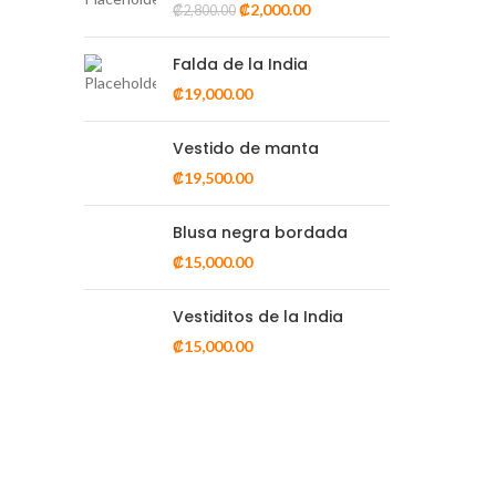
parturient.
₡
2,000.00
₡
2,800.00
451 Wall Street, UK, London
Falda de la India
Phone: (064) 332-1233
₡
19,000.00
Fax: (099) 453-1357
Vestido de manta
₡
19,500.00
RECENT POSTS
Blusa negra bordada
Testimonio
₡
15,000.00
septiembre 8, 2020
No Comments
Vestiditos de la India
₡
15,000.00
X
REGALOS DEL MUNDO
2020 DESARROLLADO POR
-ENSERIO
. MARK