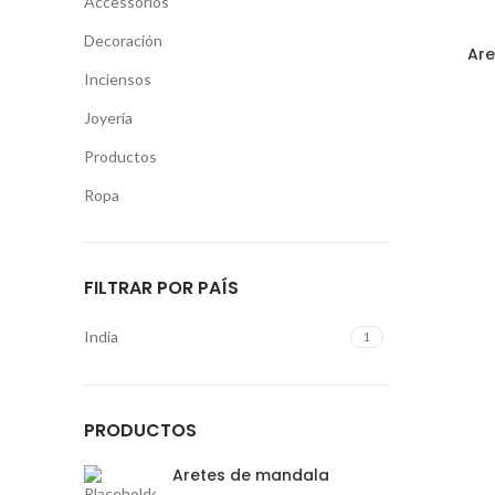
Accessorios
mundo bell
y exclusiv
Decoración
Are
FOOTER MENU
Tel: (5
Inciensos
Email:
Joyería
Instagram profile
Productos
New Collection
Ropa
Woman Dress
Contact Us
Latest News
FILTRAR POR PAÍS
Purchase Theme
India
1
PRODUCTOS
Condimentum adipiscing vel neque dis nam
Aretes de mandala
parturient orci at scelerisque neque dis nam