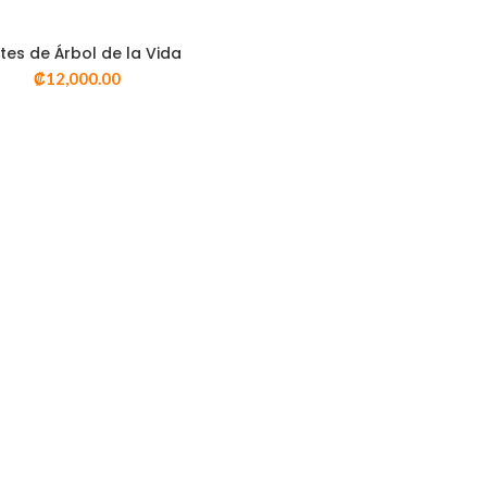
o y colorido con ustedes. Por lo que nos esforzamos en traer productos
os para embellecer tu hogar y tu apariencia.
tes de Árbol de la Vida
SELECT OPTIONS
06) 7165-9676
₡
12,000.00
VISTA RÁPIDA
 info@regalosdelmundo.com