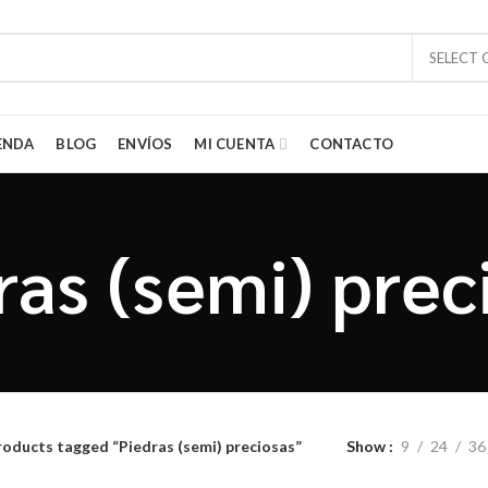
SELECT
ENDA
BLOG
ENVÍOS
MI CUENTA
CONTACTO
ras (semi) prec
roducts tagged “Piedras (semi) preciosas”
Show
9
24
36
tes de los artículos del lejano oriente. Estamos fascinados con los colo
 la India, Tailandia e Indonesia. Queremos compartir esa fascinación por