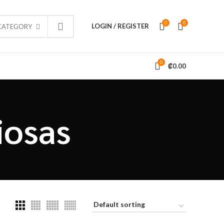
0
0
LOGIN / REGISTER
 CATEGORY
0
₡
0.00
iosas
INFORMACIÓN
res y
 este