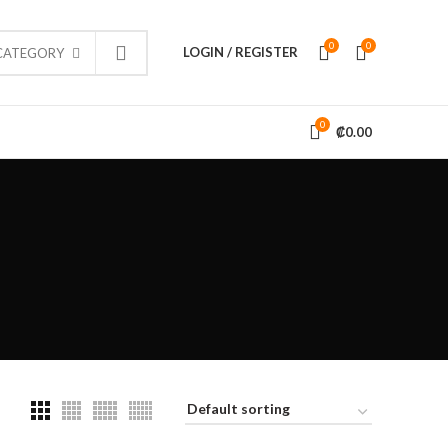
0
0
LOGIN / REGISTER
 CATEGORY
0
₡
0.00
INFORMACIÓN
res y
 este