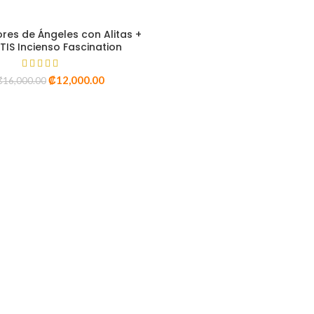
o y colorido con ustedes. Por lo que nos esforzamos en traer productos
os para embellecer tu hogar y tu apariencia.
res de Ángeles con Alitas +
SELECT OPTIONS
IS Incienso Fascination
06) 7165-9676
VISTA RÁPIDA
 info@regalosdelmundo.com
₡
12,000.00
₡
16,000.00