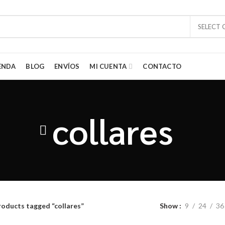
SELECT
ENDA
BLOG
ENVÍOS
MI CUENTA
CONTACTO
collares
roducts tagged “collares”
Show
9
24
36
tes de los artículos del lejano oriente. Estamos fascinados con los colo
 la India, Tailandia e Indonesia. Queremos compartir esa fascinación por