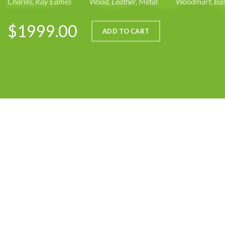
Charles, Ray Eames
Wood, Leather, Metal
Woodmart, Bas
RECENT POSTS
$1999.00
ADD TO CART
Testimonio
septiembre 8, 2020
No Comments
Somos amantes de los artículos del lejano oriente. Estamos fascinados co
colorido con ustedes. Por lo que nos esforzamos en traer productos dife
Tel: (506) 7165-9676
Email: info@regalosdelmundo.com
INFORMACIÓN
Tienda
Contacto
Políticas y Condiciones de Uso