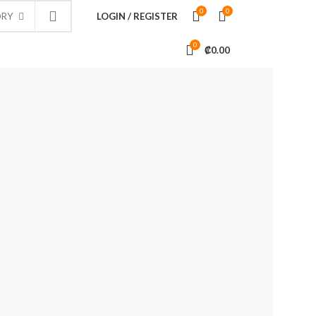
0
0
LOGIN / REGISTER
ORY
0
₡
0.00