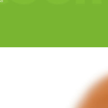
el
n los colores y diseños de la India, Tailandia e Indonesia. Queremos com
rentes y exclusivos para embellecer tu hogar y tu apariencia.