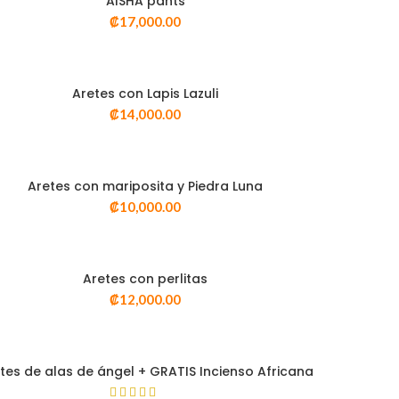
AISHA pants
SELECT OPTIONS
₡
17,000.00
VISTA RÁPIDA
Aretes con Lapis Lazuli
ADD TO CART
₡
14,000.00
VISTA RÁPIDA
Aretes con mariposita y Piedra Luna
ADD TO CART
₡
10,000.00
VISTA RÁPIDA
Aretes con perlitas
ADD TO CART
₡
12,000.00
VISTA RÁPIDA
tes de alas de ángel + GRATIS Incienso Africana
SELECT OPTIONS