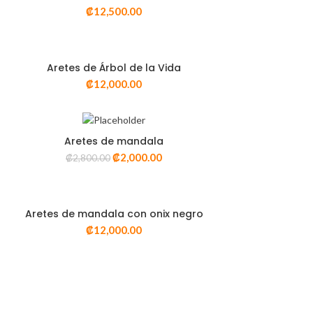
VISTA RÁPIDA
₡
12,500.00
Aretes de Árbol de la Vida
SELECT OPTIONS
₡
12,000.00
VISTA RÁPIDA
Aretes de mandala
ADD TO CART
₡
2,000.00
₡
2,800.00
VISTA RÁPIDA
Aretes de mandala con onix negro
ADD TO CART
₡
12,000.00
VISTA RÁPIDA