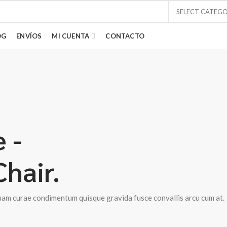
SELECT CATEG
OG
ENVÍOS
MI CUENTA
CONTACTO
 -
hair.
uam curae condimentum quisque gravida fusce convallis arcu cum at.