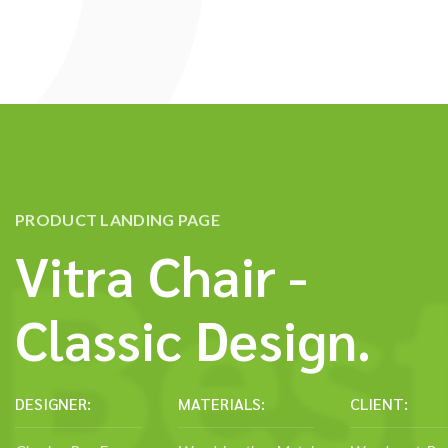
New Collection
Woman Dress
Contact Us
Latest News
Purchase Theme
PRODUCT LANDING PAGE
Vitra Chair -
Condimentum adipiscing vel neque dis nam parturient orci at scelerisqu
Classic Design.
451 Wall Street, UK, London
Phone: (064) 332-1233
Fax: (099) 453-1357
DESIGNER:
MATERIALS:
CLIENT: