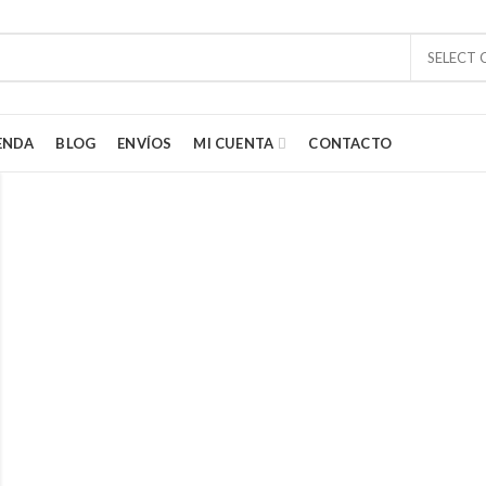
SELECT
ENDA
BLOG
ENVÍOS
MI CUENTA
CONTACTO
tes de los artículos del lejano oriente. Estamos fascinados con los colo
 la India, Tailandia e Indonesia. Queremos compartir esa fascinación por
o y colorido con ustedes. Por lo que nos esforzamos en traer productos
os para embellecer tu hogar y tu apariencia.
06) 7165-9676
 info@regalosdelmundo.com