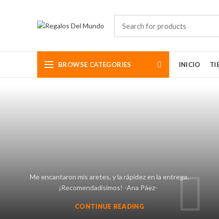
BROWSE CATEGORIES
INICIO
TI
Somos aman
diseños de
mundo bell
y exclusiv
FOOTER MENU
Tel: (5
Email:
Instagram profile
New Collection
Me encantaron mis aretes, y la rápidez en la entrega.
¡Recomendadísimos! -Ana Páez-
Woman Dress
CONTINUE READING
Contact Us