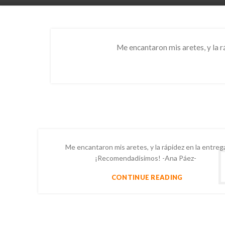
Latest News
Purchase Theme
Me encantaron mis aretes, y la 
Condimentum adipiscing vel neque dis nam
INSPIRATION DESIGN
parturient orci at scelerisque neque dis nam
parturient.
Interior design
S
trends
451 Wall Street, UK, London
Phone: (064) 332-1233
Me encantaron mis aretes, y la rápidez en la entreg
VIEW MORE
Fax: (099) 453-1357
¡Recomendadísimos! -Ana Páez-
CONTINUE READING
RECENT POSTS
Testimonio