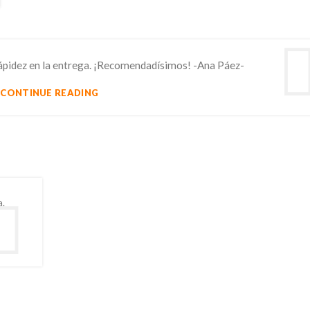
rápidez en la entrega. ¡Recomendadísimos! -Ana Páez-
CONTINUE READING
INTERIOR DESIGN
EXTERIOR DESIGN
mall apartment
Studio furnitu
decoration
ideas
a.
VIEW MORE
VIEW MORE