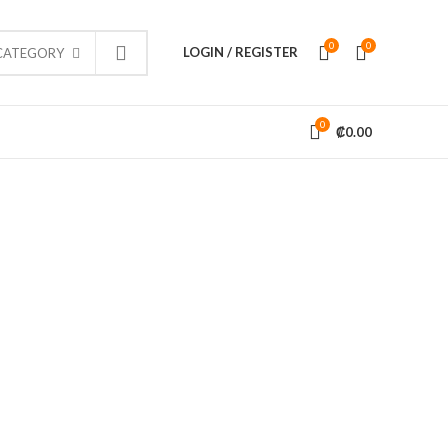
0
0
LOGIN / REGISTER
 CATEGORY
0
₡
0.00
INFORMACIÓN
res y
 este
 diferentes
Tienda
Contacto
Políticas y Condiciones de Uso