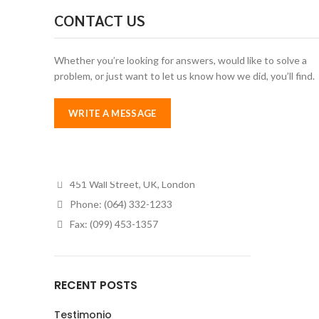
Latest News
CONTACT US
Purchase Theme
Whether you’re looking for answers, would like to solve a
problem, or just want to let us know how we did, you’ll find.
WRITE A MESSAGE
Condimentum adipiscing vel neque dis nam
parturient orci at scelerisque neque dis nam
parturient.
451 Wall Street, UK, London
Phone: (064) 332-1233
Fax: (099) 453-1357
RECENT POSTS
Testimonio