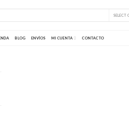
SELECT
ENDA
BLOG
ENVÍOS
MI CUENTA
CONTACTO
tes de los artículos del lejano oriente. Estamos fascinados con los colo
 la India, Tailandia e Indonesia. Queremos compartir esa fascinación por
o y colorido con ustedes. Por lo que nos esforzamos en traer productos
os para embellecer tu hogar y tu apariencia.
06) 7165-9676
 info@regalosdelmundo.com