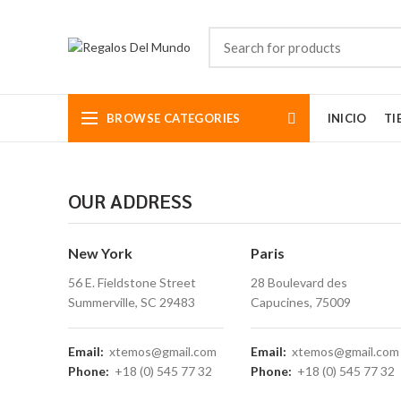
BROWSE CATEGORIES
INICIO
TI
Somos aman
diseños de
OUR ADDRESS
mundo bell
y exclusiv
FOOTER MENU
New York
Paris
Tel: (5
Email:
56 E. Fieldstone Street
28 Boulevard des
Instagram profile
Summerville, SC 29483
Capucines, 75009
New Collection
Woman Dress
Email:
xtemos@gmail.com
Email:
xtemos@gmail.com
Phone:
+18 (0) 545 77 32
Phone:
+18 (0) 545 77 32
Contact Us