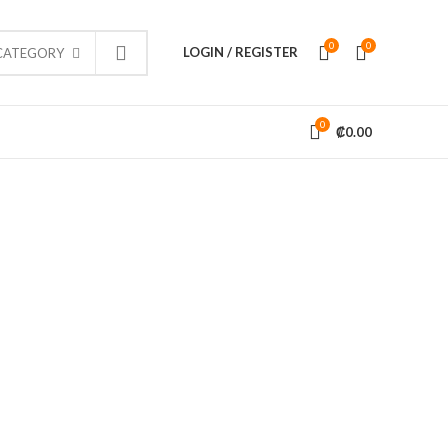
0
0
LOGIN / REGISTER
 CATEGORY
0
₡
0.00
INFORMACIÓN
res y
 este
 diferentes
Tienda
Contacto
Políticas y Condiciones de Uso