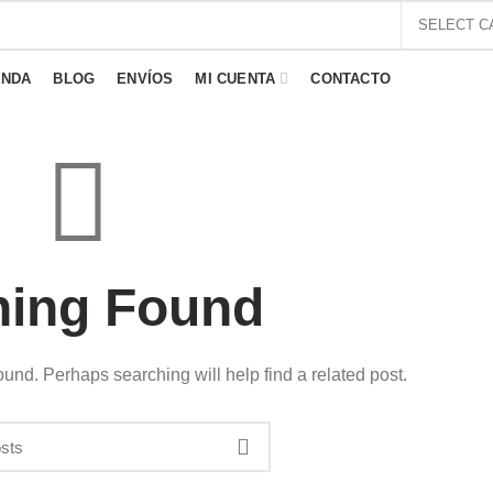
SELECT C
ENDA
BLOG
ENVÍOS
MI CUENTA
CONTACTO
tes de los artículos del lejano oriente. Estamos fascinados con los c
 la India, Tailandia e Indonesia. Queremos compartir esa fascinación p
o y colorido con ustedes. Por lo que nos esforzamos en traer product
 y exclusivos para embellecer tu hogar y tu apariencia.
hing Found
506) 7165-9676
 info@regalosdelmundo.com
ound. Perhaps searching will help find a related post.