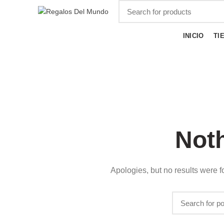
BROWSE CATEGORIES
INICIO
TI
Somos aman
diseños de
mundo bell
diferentes
Not
FOOTER MENU
Tel: (
Email:
Instagram profile
Apologies, but no results were f
New Collection
Woman Dress
Contact Us