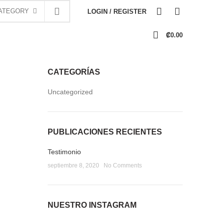
0
0
ATEGORY
LOGIN / REGISTER
0
₡
0.00
CATEGORÍAS
olores y
INFORMACIÓN
Uncategorized
or este
os
Tienda
Contacto
PUBLICACIONES RECIENTES
Políticas y Condiciones de Uso
Testimonio
septiembre 8, 2020
No Comments
NUESTRO INSTAGRAM